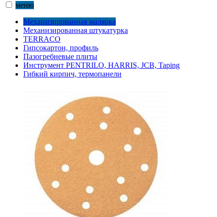
меню
Механизированная малярка
Механизированная штукатурка
TERRACO
Гипсокартон, профиль
Пазогребневые плиты
Инструмент PENTRILO, HARRIS, JCB, Taping
Гибкий кирпич, термопанели