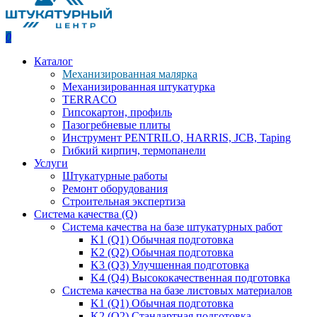
0
Каталог
Механизированная малярка
Механизированная штукатурка
TERRACO
Гипсокартон, профиль
Пазогребневые плиты
Инструмент PENTRILO, HARRIS, JCB, Taping
Гибкий кирпич, термопанели
Услуги
Штукатурные работы
Ремонт оборудования
Строительная экспертиза
Система качества (Q)
Система качества на базе штукатурных работ
K1 (Q1) Обычная подготовка
K2 (Q2) Обычная подготовка
K3 (Q3) Улучшенная подготовка
K4 (Q4) Высококачественная подготовка
Система качества на базе листовых материалов
K1 (Q1) Обычная подготовка
K2 (Q2) Стандартная подготовка