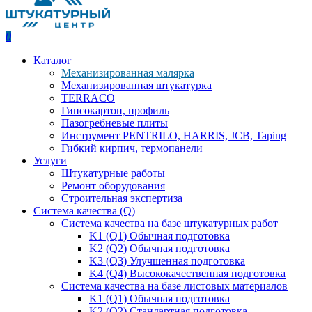
0
Каталог
Механизированная малярка
Механизированная штукатурка
TERRACO
Гипсокартон, профиль
Пазогребневые плиты
Инструмент PENTRILO, HARRIS, JCB, Taping
Гибкий кирпич, термопанели
Услуги
Штукатурные работы
Ремонт оборудования
Строительная экспертиза
Система качества (Q)
Система качества на базе штукатурных работ
K1 (Q1) Обычная подготовка
K2 (Q2) Обычная подготовка
K3 (Q3) Улучшенная подготовка
K4 (Q4) Высококачественная подготовка
Система качества на базе листовых материалов
K1 (Q1) Обычная подготовка
K2 (Q2) Стандартная подготовка