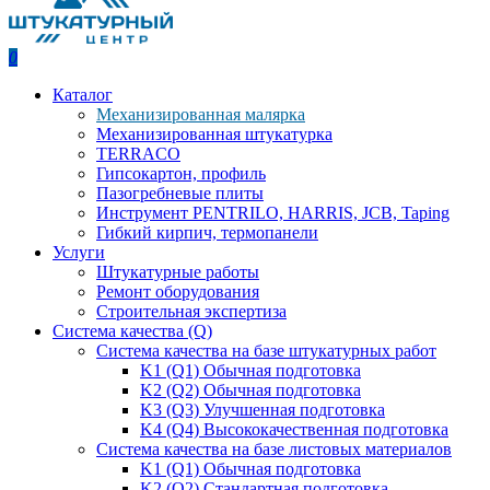
0
Каталог
Механизированная малярка
Механизированная штукатурка
TERRACO
Гипсокартон, профиль
Пазогребневые плиты
Инструмент PENTRILO, HARRIS, JCB, Taping
Гибкий кирпич, термопанели
Услуги
Штукатурные работы
Ремонт оборудования
Строительная экспертиза
Система качества (Q)
Система качества на базе штукатурных работ
K1 (Q1) Обычная подготовка
K2 (Q2) Обычная подготовка
K3 (Q3) Улучшенная подготовка
K4 (Q4) Высококачественная подготовка
Система качества на базе листовых материалов
K1 (Q1) Обычная подготовка
K2 (Q2) Стандартная подготовка