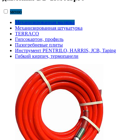
меню
Механизированная малярка
Механизированная штукатурка
TERRACO
Гипсокартон, профиль
Пазогребневые плиты
Инструмент PENTRILO, HARRIS, JCB, Taping
Гибкий кирпич, термопанели