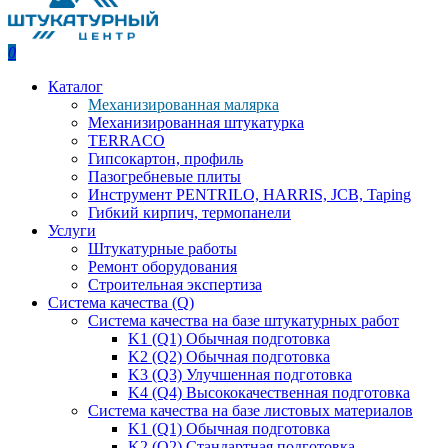
0
Каталог
Механизированная малярка
Механизированная штукатурка
TERRACO
Гипсокартон, профиль
Пазогребневые плиты
Инструмент PENTRILO, HARRIS, JCB, Taping
Гибкий кирпич, термопанели
Услуги
Штукатурные работы
Ремонт оборудования
Строительная экспертиза
Система качества (Q)
Система качества на базе штукатурных работ
K1 (Q1) Обычная подготовка
K2 (Q2) Обычная подготовка
K3 (Q3) Улучшенная подготовка
K4 (Q4) Высококачественная подготовка
Система качества на базе листовых материалов
K1 (Q1) Обычная подготовка
K2 (Q2) Стандартная подготовка