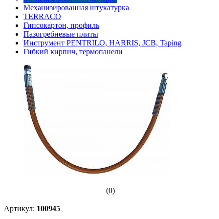
Механизированная штукатурка
TERRACO
Гипсокартон, профиль
Пазогребневые плиты
Инструмент PENTRILO, HARRIS, JCB, Taping
Гибкий кирпич, термопанели
(0)
Артикул:
100945