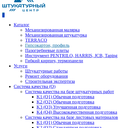
0
Каталог
Механизированная малярка
Механизированная штукатурка
TERRACO
Гипсокартон, профиль
Пазогребневые плиты
Инструмент PENTRILO, HARRIS, JCB, Taping
Гибкий кирпич, термопанели
Услуги
Штукатурные работы
Ремонт оборудования
Строительная экспертиза
Система качества (Q)
Система качества на базе штукатурных работ
K1 (Q1) Обычная подготовка
K2 (Q2) Обычная подготовка
K3 (Q3) Улучшенная подготовка
K4 (Q4) Высококачественная подготовка
Система качества на базе листовых материалов
K1 (Q1) Обычная подготовка
K2 (Q2) Стандартная подготовка