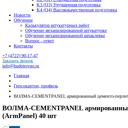
K3 (Q3) Улучшенная подготовка
K4 (Q4) Высококачественная подготовка
Новости
Обучение
Калькулятор штукатурных работ
Обучение механизированной штукатурке
Обучение механизированной шпаклевке
Вопрос - ответ
Контакты
+7 (4722) 90-17-47
Заказать звонок
info@budetrovno.ru
Главная
Гипсокартон, профиль
ВОЛМА-СEMENTPANEL армированный цементо-перлито
ВОЛМА-СEMENTPANEL армированный 
(ArmPanel) 40 шт