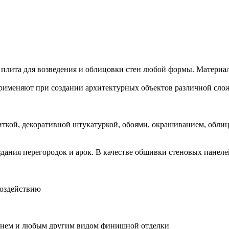
а для возведения и облицовки стен любой формы. Материал уд
меняют при создании архитектурных объектов различной сло
ткой, декоративной штукатуркой, обоями, окрашиванием, обли
здания перегородок и арок. В качестве обшивки стеновых панел
воздействию
амнем и любым другим видом финишной отделки