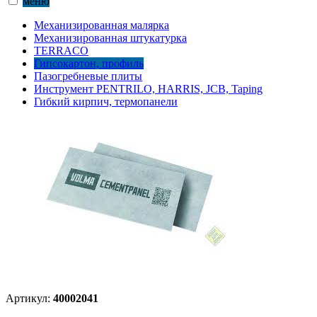
меню
Механизированная малярка
Механизированная штукатурка
TERRACO
Гипсокартон, профиль
Пазогребневые плиты
Инструмент PENTRILO, HARRIS, JCB, Taping
Гибкий кирпич, термопанели
Артикул:
40002041