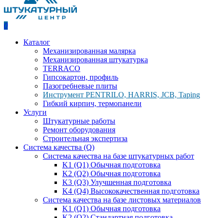
0
Каталог
Механизированная малярка
Механизированная штукатурка
TERRACO
Гипсокартон, профиль
Пазогребневые плиты
Инструмент PENTRILO, HARRIS, JCB, Taping
Гибкий кирпич, термопанели
Услуги
Штукатурные работы
Ремонт оборудования
Строительная экспертиза
Система качества (Q)
Система качества на базе штукатурных работ
K1 (Q1) Обычная подготовка
K2 (Q2) Обычная подготовка
K3 (Q3) Улучшенная подготовка
K4 (Q4) Высококачественная подготовка
Система качества на базе листовых материалов
K1 (Q1) Обычная подготовка
K2 (Q2) Стандартная подготовка