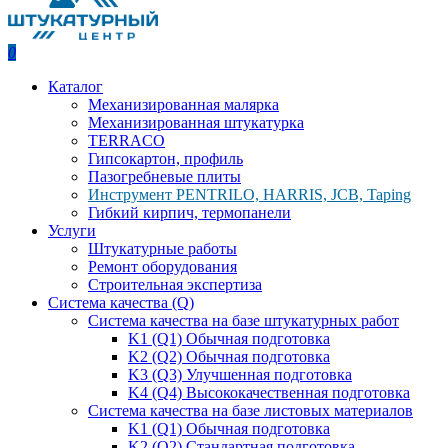
0
Каталог
Механизированная малярка
Механизированная штукатурка
TERRACO
Гипсокартон, профиль
Пазогребневые плиты
Инструмент PENTRILO, HARRIS, JCB, Taping
Гибкий кирпич, термопанели
Услуги
Штукатурные работы
Ремонт оборудования
Строительная экспертиза
Система качества (Q)
Система качества на базе штукатурных работ
K1 (Q1) Обычная подготовка
K2 (Q2) Обычная подготовка
K3 (Q3) Улучшенная подготовка
K4 (Q4) Высококачественная подготовка
Система качества на базе листовых материалов
K1 (Q1) Обычная подготовка
K2 (Q2) Стандартная подготовка