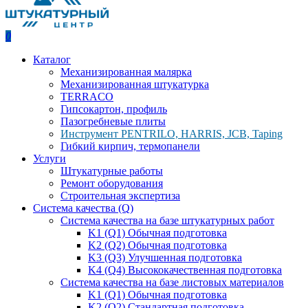
0
Каталог
Механизированная малярка
Механизированная штукатурка
TERRACO
Гипсокартон, профиль
Пазогребневые плиты
Инструмент PENTRILO, HARRIS, JCB, Taping
Гибкий кирпич, термопанели
Услуги
Штукатурные работы
Ремонт оборудования
Строительная экспертиза
Система качества (Q)
Система качества на базе штукатурных работ
K1 (Q1) Обычная подготовка
K2 (Q2) Обычная подготовка
K3 (Q3) Улучшенная подготовка
K4 (Q4) Высококачественная подготовка
Система качества на базе листовых материалов
K1 (Q1) Обычная подготовка
K2 (Q2) Стандартная подготовка