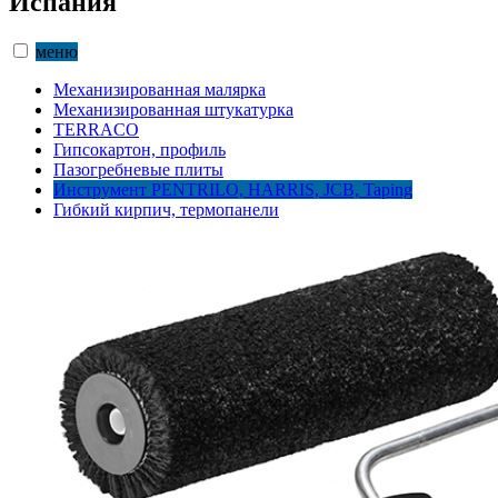
Испания
меню
Механизированная малярка
Механизированная штукатурка
TERRACO
Гипсокартон, профиль
Пазогребневые плиты
Инструмент PENTRILO, HARRIS, JCB, Taping
Гибкий кирпич, термопанели