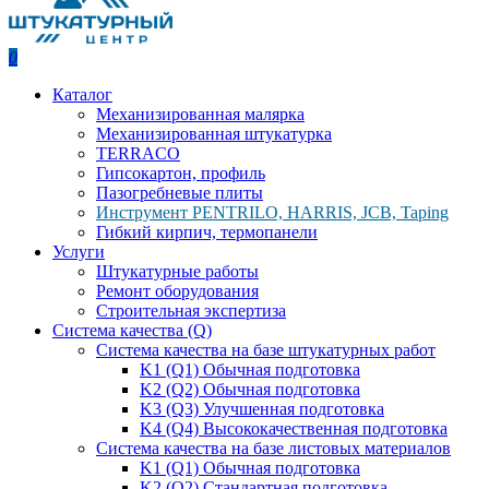
0
Каталог
Механизированная малярка
Механизированная штукатурка
TERRACO
Гипсокартон, профиль
Пазогребневые плиты
Инструмент PENTRILO, HARRIS, JCB, Taping
Гибкий кирпич, термопанели
Услуги
Штукатурные работы
Ремонт оборудования
Строительная экспертиза
Система качества (Q)
Система качества на базе штукатурных работ
K1 (Q1) Обычная подготовка
K2 (Q2) Обычная подготовка
K3 (Q3) Улучшенная подготовка
K4 (Q4) Высококачественная подготовка
Система качества на базе листовых материалов
K1 (Q1) Обычная подготовка
K2 (Q2) Стандартная подготовка