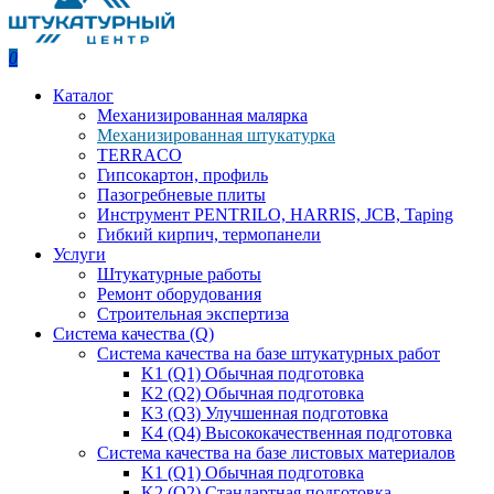
0
Каталог
Механизированная малярка
Механизированная штукатурка
TERRACO
Гипсокартон, профиль
Пазогребневые плиты
Инструмент PENTRILO, HARRIS, JCB, Taping
Гибкий кирпич, термопанели
Услуги
Штукатурные работы
Ремонт оборудования
Строительная экспертиза
Система качества (Q)
Система качества на базе штукатурных работ
K1 (Q1) Обычная подготовка
K2 (Q2) Обычная подготовка
K3 (Q3) Улучшенная подготовка
K4 (Q4) Высококачественная подготовка
Система качества на базе листовых материалов
K1 (Q1) Обычная подготовка
K2 (Q2) Стандартная подготовка