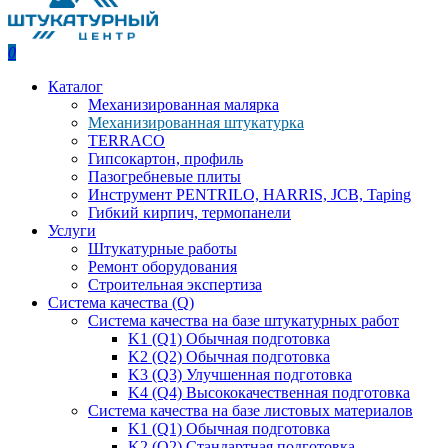
0
Каталог
Механизированная малярка
Механизированная штукатурка
TERRACO
Гипсокартон, профиль
Пазогребневые плиты
Инструмент PENTRILO, HARRIS, JCB, Taping
Гибкий кирпич, термопанели
Услуги
Штукатурные работы
Ремонт оборудования
Строительная экспертиза
Система качества (Q)
Система качества на базе штукатурных работ
K1 (Q1) Обычная подготовка
K2 (Q2) Обычная подготовка
K3 (Q3) Улучшенная подготовка
K4 (Q4) Высококачественная подготовка
Система качества на базе листовых материалов
K1 (Q1) Обычная подготовка
K2 (Q2) Стандартная подготовка