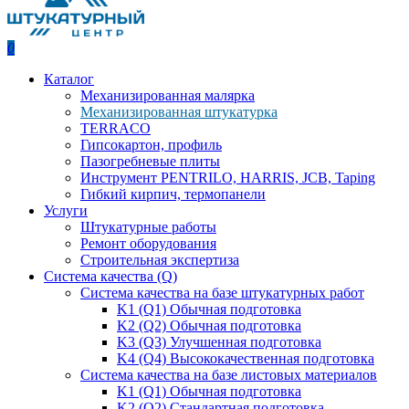
0
Каталог
Механизированная малярка
Механизированная штукатурка
TERRACO
Гипсокартон, профиль
Пазогребневые плиты
Инструмент PENTRILO, HARRIS, JCB, Taping
Гибкий кирпич, термопанели
Услуги
Штукатурные работы
Ремонт оборудования
Строительная экспертиза
Система качества (Q)
Система качества на базе штукатурных работ
K1 (Q1) Обычная подготовка
K2 (Q2) Обычная подготовка
K3 (Q3) Улучшенная подготовка
K4 (Q4) Высококачественная подготовка
Система качества на базе листовых материалов
K1 (Q1) Обычная подготовка
K2 (Q2) Стандартная подготовка