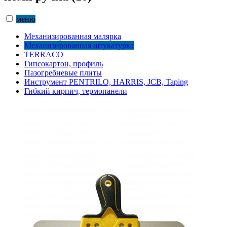
меню
Механизированная малярка
Механизированная штукатурка
TERRACO
Гипсокартон, профиль
Пазогребневые плиты
Инструмент PENTRILO, HARRIS, JCB, Taping
Гибкий кирпич, термопанели