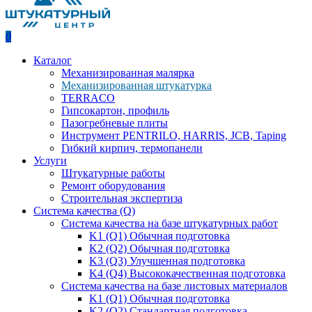
0
Каталог
Механизированная малярка
Механизированная штукатурка
TERRACO
Гипсокартон, профиль
Пазогребневые плиты
Инструмент PENTRILO, HARRIS, JCB, Taping
Гибкий кирпич, термопанели
Услуги
Штукатурные работы
Ремонт оборудования
Строительная экспертиза
Система качества (Q)
Система качества на базе штукатурных работ
K1 (Q1) Обычная подготовка
K2 (Q2) Обычная подготовка
K3 (Q3) Улучшенная подготовка
K4 (Q4) Высококачественная подготовка
Система качества на базе листовых материалов
K1 (Q1) Обычная подготовка
K2 (Q2) Стандартная подготовка