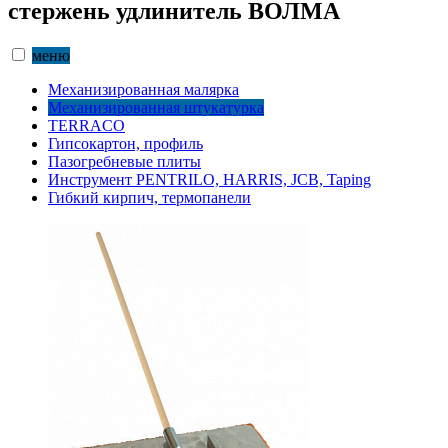
стержень удлинитель ВОЛМА
меню
Механизированная малярка
Механизированная штукатурка
TERRACO
Гипсокартон, профиль
Пазогребневые плиты
Инструмент PENTRILO, HARRIS, JCB, Taping
Гибкий кирпич, термопанели