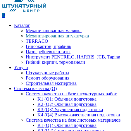
0
Каталог
Механизированная малярка
Механизированная штукатурка
TERRACO
Гипсокартон, профиль
Пазогребневые плиты
Инструмент PENTRILO, HARRIS, JCB, Taping
Гибкий кирпич, термопанели
Услуги
Штукатурные работы
Ремонт оборудования
Строительная экспертиза
Система качества (Q)
Система качества на базе штукатурных работ
K1 (Q1) Обычная подготовка
K2 (Q2) Обычная подготовка
K3 (Q3) Улучшенная подготовка
K4 (Q4) Высококачественная подготовка
Система качества на базе листовых материалов
K1 (Q1) Обычная подготовка
K2 (Q2) Стандартная подготовка