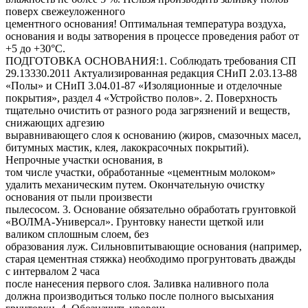
поверх свежеуложенного
цементного основания! Оптимальная температура воздуха,
основания и воды затворения в процессе проведения работ от
+5 до +30°С.
ПОДГОТОВКА ОСНОВАНИЯ:1. Соблюдать требования СП
29.13330.2011 Актуализированная редакция СНиП 2.03.13-88
«Полы» и СНиП 3.04.01-87 «Изоляционные и отделочные
покрытия», раздел 4 «Устройство полов». 2. Поверхность
тщательно очистить от разного рода загрязнений и веществ,
снижающих адгезию
выравнивающего слоя к основанию (жиров, смазочных масел,
битумных мастик, клея, лакокрасочных покрытий).
Непрочные участки основания, в
том числе участки, обработанные «цементным молоком»
удалить механическим путем. Окончательную очистку
основания от пыли произвести
пылесосом. 3. Основание обязательно обработать грунтовкой
«ВОЛМА-Универсал». Грунтовку нанести щеткой или
валиком сплошным слоем, без
образования луж. Сильновпитывающие основания (например,
старая цементная стяжка) необходимо прогрунтовать дважды
с интервалом 2 часа
после нанесения первого слоя. Заливка наливного пола
должна производиться только после полного высыхания