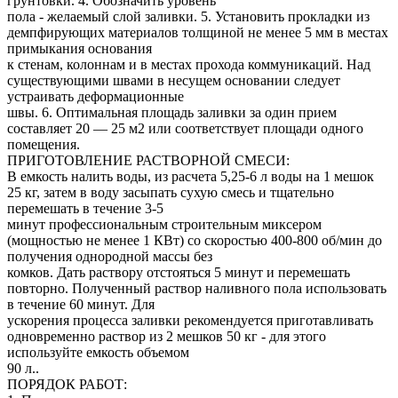
грунтовки. 4. Обозначить уровень
пола - желаемый слой заливки. 5. Установить прокладки из
демпфирующих материалов толщиной не менее 5 мм в местах
примыкания основания
к стенам, колоннам и в местах прохода коммуникаций. Над
существующими швами в несущем основании следует
устраивать деформационные
швы. 6. Оптимальная площадь заливки за один прием
составляет 20 — 25 м2 или соответствует площади одного
помещения.
ПРИГОТОВЛЕНИЕ РАСТВОРНОЙ СМЕСИ:
В емкость налить воды, из расчета 5,25-6 л воды на 1 мешок
25 кг, затем в воду засыпать сухую смесь и тщательно
перемешать в течение 3-5
минут профессиональным строительным миксером
(мощностью не менее 1 КВт) со скоростью 400-800 об/мин до
получения однородной массы без
комков. Дать раствору отстояться 5 минут и перемешать
повторно. Полученный раствор наливного пола использовать
в течение 60 минут. Для
ускорения процесса заливки рекомендуется приготавливать
одновременно раствор из 2 мешков 50 кг - для этого
используйте емкость объемом
90 л..
ПОРЯДОК РАБОТ: