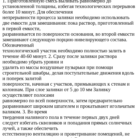
1. Приготовленную смесь выливать равномерно до
установленной толщины, избегая технологических перерывов
более 10 минут. Для обеспечения
непрерывности процесса заливки необходимо использовать
две емкости для замешивания: пока раствор, приготовленный
в первой емкости,
разравнивается по поверхности основания, во второй емкости
замешивают следующую порцию нивелирующего состава.
Обозначенный
технологический участок необходимо полностью залить в
течение 40-60 минут. 2. Сразу после заливки раствора
необходимо убрать уровни и
удалить из массы воздушные пузырьки при помощи
строительной швабры, делая поступательные движения вдоль
и поперек залитой
поверхности, начиная с участков, примыкающих к стенам и
колоннам. При слое заливки от 5 до 10 мм Заливку
осуществляют полосами
равномерно по всей поверхности, затем предварительно
разравнивают широким шпателем и прокатывают игольчатым
валиком. 3. Во время
твердения наливного пола в течение первых двух дней
следует избегать сквозняков и попадания прямых солнечных
лучей, а также обеспечить
естественную вентиляцию и проветривание помещений, не