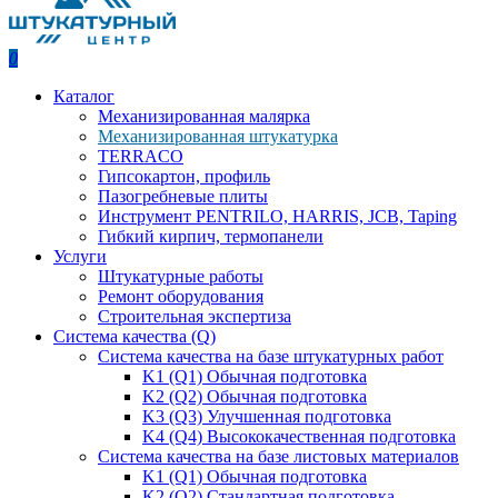
0
Каталог
Механизированная малярка
Механизированная штукатурка
TERRACO
Гипсокартон, профиль
Пазогребневые плиты
Инструмент PENTRILO, HARRIS, JCB, Taping
Гибкий кирпич, термопанели
Услуги
Штукатурные работы
Ремонт оборудования
Строительная экспертиза
Система качества (Q)
Система качества на базе штукатурных работ
K1 (Q1) Обычная подготовка
K2 (Q2) Обычная подготовка
K3 (Q3) Улучшенная подготовка
K4 (Q4) Высококачественная подготовка
Система качества на базе листовых материалов
K1 (Q1) Обычная подготовка
K2 (Q2) Стандартная подготовка