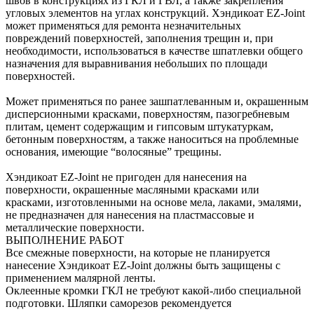
швов в конструкциях из ГКЛ и ГВЛ, а также закрепления
угловых элементов на углах конструкций. Хэндикоат EZ-Joint
может применяться для ремонта незначительных
повреждений поверхностей, заполнения трещин и, при
необходимости, использоваться в качестве шпатлевки общего
назначения для выравнивания небольших по площади
поверхностей.
Может применяться по ранее зашпатлеванным и, окрашенным
дисперсионными красками, поверхностям, пазогребневым
плитам, цемент содержащим и гипсовым штукатуркам,
бетонным поверхностям, а также наноситься на проблемные
основания, имеющие “волосяные” трещины.
Хэндикоат EZ-Joint не пригоден для нанесения на
поверхности, окрашенные масляными красками или
красками, изготовленными на основе мела, лаками, эмалями,
не предназначен для нанесения на пластмассовые и
металлические поверхности.
ВЫПОЛНЕНИЕ РАБОТ
Все смежные поверхности, на которые не планируется
нанесение Хэндикоат EZ-Joint должны быть защищены с
применением малярной ленты.
Оклеенные кромки ГКЛ не требуют какой-либо специальной
подготовки. Шляпки саморезов рекомендуется