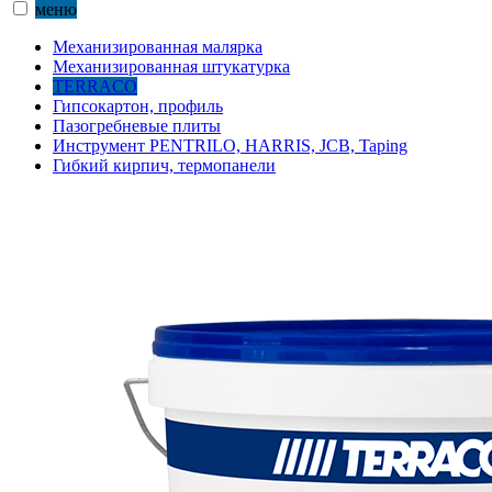
меню
Механизированная малярка
Механизированная штукатурка
TERRACO
Гипсокартон, профиль
Пазогребневые плиты
Инструмент PENTRILO, HARRIS, JCB, Taping
Гибкий кирпич, термопанели