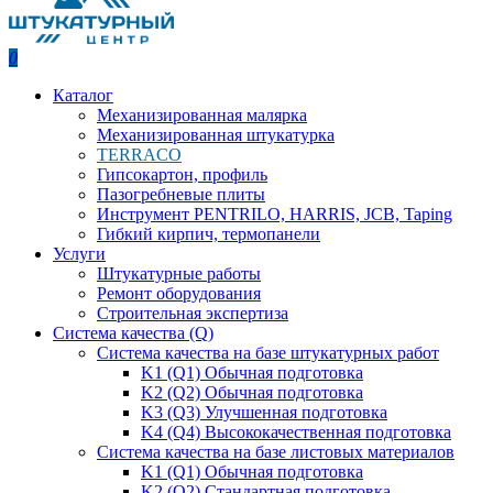
0
Каталог
Механизированная малярка
Механизированная штукатурка
TERRACO
Гипсокартон, профиль
Пазогребневые плиты
Инструмент PENTRILO, HARRIS, JCB, Taping
Гибкий кирпич, термопанели
Услуги
Штукатурные работы
Ремонт оборудования
Строительная экспертиза
Система качества (Q)
Система качества на базе штукатурных работ
K1 (Q1) Обычная подготовка
K2 (Q2) Обычная подготовка
K3 (Q3) Улучшенная подготовка
K4 (Q4) Высококачественная подготовка
Система качества на базе листовых материалов
K1 (Q1) Обычная подготовка
K2 (Q2) Стандартная подготовка