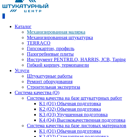
0
Каталог
Механизированная малярка
Механизированная штукатурка
TERRACO
Гипсокартон, профиль
Пазогребневые плиты
Инструмент PENTRILO, HARRIS, JCB, Taping
Гибкий кирпич, термопанели
Услуги
Штукатурные работы
Ремонт оборудования
Строительная экспертиза
Система качества (Q)
Система качества на базе штукатурных работ
K1 (Q1) Обычная подготовка
K2 (Q2) Обычная подготовка
K3 (Q3) Улучшенная подготовка
K4 (Q4) Высококачественная подготовка
Система качества на базе листовых материалов
K1 (Q1) Обычная подготовка
K2 (Q2) Стандартная подготовка