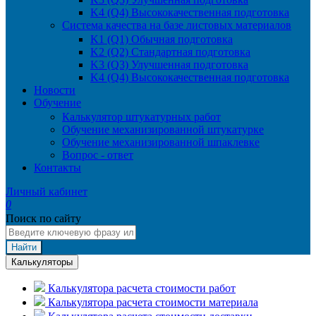
K4 (Q4) Высококачественная подготовка
Система качества на базе листовых материалов
K1 (Q1) Обычная подготовка
K2 (Q2) Стандартная подготовка
K3 (Q3) Улучшенная подготовка
K4 (Q4) Высококачественная подготовка
Новости
Обучение
Калькулятор штукатурных работ
Обучение механизированной штукатурке
Обучение механизированной шпаклевке
Вопрос - ответ
Контакты
Личный кабинет
0
Поиск по сайту
Найти
Калькуляторы
Калькулятора расчета стоимости работ
Калькулятора расчета стоимости материала