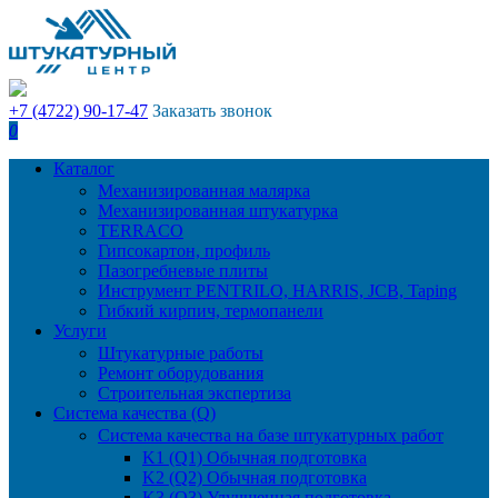
+7 (4722) 90-17-47
Заказать звонок
0
Каталог
Механизированная малярка
Механизированная штукатурка
TERRACO
Гипсокартон, профиль
Пазогребневые плиты
Инструмент PENTRILO, HARRIS, JCB, Taping
Гибкий кирпич, термопанели
Услуги
Штукатурные работы
Ремонт оборудования
Строительная экспертиза
Система качества (Q)
Система качества на базе штукатурных работ
K1 (Q1) Обычная подготовка
K2 (Q2) Обычная подготовка
K3 (Q3) Улучшенная подготовка