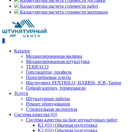
Калькулятора расчета стоимости доставки
Калькулятора расчета стоимости работ
Калькулятора расчета стоимости материала
0
Каталог
Механизированная малярка
Механизированная штукатурка
TERRACO
Гипсокартон, профиль
Пазогребневые плиты
Инструмент PENTRILO, HARRIS, JCB, Taping
Гибкий кирпич, термопанели
Услуги
Штукатурные работы
Ремонт оборудования
Строительная экспертиза
Система качества (Q)
Система качества на базе штукатурных работ
K1 (Q1) Обычная подготовка
K2 (Q2) Обычная подготовка