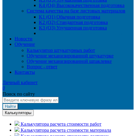
K4 (Q4) Высококачественная подготовка
Система качества на базе листовых материалов
K1 (Q1) Обычная подготовка
K2 (Q2) Стандартная подготовка
K3 (Q3) Улучшенная подготовка
K4 (Q4) Высококачественная подготовка
Новости
Обучение
Калькулятор штукатурных работ
Обучение механизированной штукатурке
Обучение механизированной шпаклевке
Вопрос - ответ
Контакты
Личный кабинет
0
Поиск по сайту
Найти
Калькуляторы
Калькулятора расчета стоимости работ
Калькулятора расчета стоимости материала