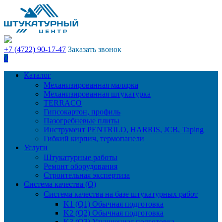
+7 (4722) 90-17-47
Заказать звонок
0
Каталог
Механизированная малярка
Механизированная штукатурка
TERRACO
Гипсокартон, профиль
Пазогребневые плиты
Инструмент PENTRILO, HARRIS, JCB, Taping
Гибкий кирпич, термопанели
Услуги
Штукатурные работы
Ремонт оборудования
Строительная экспертиза
Система качества (Q)
Система качества на базе штукатурных работ
K1 (Q1) Обычная подготовка
K2 (Q2) Обычная подготовка
K3 (Q3) Улучшенная подготовка