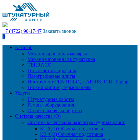
+7 (4722) 90-17-47
Заказать звонок
0
Каталог
Механизированная малярка
Механизированная штукатурка
TERRACO
Гипсокартон, профиль
Пазогребневые плиты
Инструмент PENTRILO, HARRIS, JCB, Taping
Гибкий кирпич, термопанели
Услуги
Штукатурные работы
Ремонт оборудования
Строительная экспертиза
Система качества (Q)
Система качества на базе штукатурных работ
K1 (Q1) Обычная подготовка
K2 (Q2) Обычная подготовка
K3 (Q3) Улучшенная подготовка