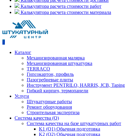
Калькулятора расчета стоимости доставки
Калькулятора расчета стоимости работ
Калькулятора расчета стоимости материала
0
Каталог
Механизированная малярка
Механизированная штукатурка
TERRACO
Гипсокартон, профиль
Пазогребневые плиты
Инструмент PENTRILO, HARRIS, JCB, Taping
Гибкий кирпич, термопанели
Услуги
Штукатурные работы
Ремонт оборудования
Строительная экспертиза
Система качества (Q)
Система качества на базе штукатурных работ
K1 (Q1) Обычная подготовка
K2 (Q2) Обычная подготовка