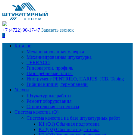
+7 (4722) 90-17-47
Заказать звонок
0
Каталог
Механизированная малярка
Механизированная штукатурка
TERRACO
Гипсокартон, профиль
Пазогребневые плиты
Инструмент PENTRILO, HARRIS, JCB, Taping
Гибкий кирпич, термопанели
Услуги
Штукатурные работы
Ремонт оборудования
Строительная экспертиза
Система качества (Q)
Система качества на базе штукатурных работ
K1 (Q1) Обычная подготовка
K2 (Q2) Обычная подготовка
K3 (Q3) Улучшенная подготовка