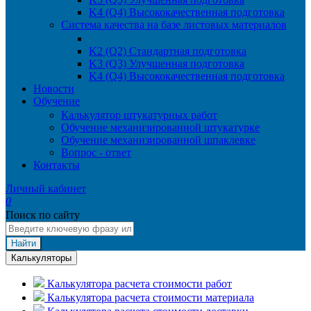
K4 (Q4) Высококачественная подготовка
Система качества на базе листовых материалов
K1 (Q1) Обычная подготовка
K2 (Q2) Стандартная подготовка
K3 (Q3) Улучшенная подготовка
K4 (Q4) Высококачественная подготовка
Новости
Обучение
Калькулятор штукатурных работ
Обучение механизированной штукатурке
Обучение механизированной шпаклевке
Вопрос - ответ
Контакты
Личный кабинет
0
Поиск по сайту
Найти
Калькуляторы
Калькулятора расчета стоимости работ
Калькулятора расчета стоимости материала