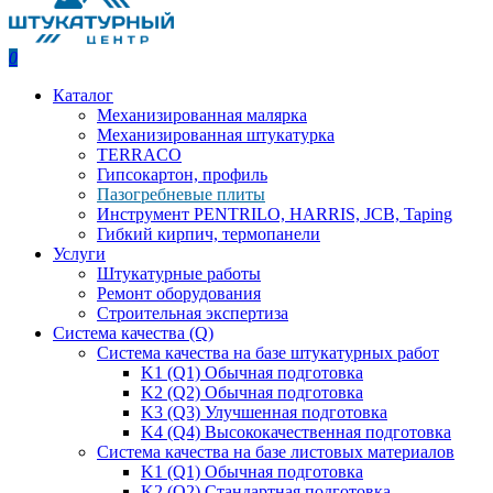
0
Каталог
Механизированная малярка
Механизированная штукатурка
TERRACO
Гипсокартон, профиль
Пазогребневые плиты
Инструмент PENTRILO, HARRIS, JCB, Taping
Гибкий кирпич, термопанели
Услуги
Штукатурные работы
Ремонт оборудования
Строительная экспертиза
Система качества (Q)
Система качества на базе штукатурных работ
K1 (Q1) Обычная подготовка
K2 (Q2) Обычная подготовка
K3 (Q3) Улучшенная подготовка
K4 (Q4) Высококачественная подготовка
Система качества на базе листовых материалов
K1 (Q1) Обычная подготовка
K2 (Q2) Стандартная подготовка