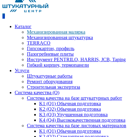
0
Каталог
Механизированная малярка
Механизированная штукатурка
TERRACO
Гипсокартон, профиль
Пазогребневые плиты
Инструмент PENTRILO, HARRIS, JCB, Taping
Гибкий кирпич, термопанели
Услуги
Штукатурные работы
Ремонт оборудования
Строительная экспертиза
Система качества (Q)
Система качества на базе штукатурных работ
K1 (Q1) Обычная подготовка
K2 (Q2) Обычная подготовка
K3 (Q3) Улучшенная подготовка
K4 (Q4) Высококачественная подготовка
Система качества на базе листовых материалов
K1 (Q1) Обычная подготовка
K2 (Q2) Стандартная подготовка