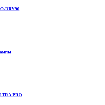
RO-DRY90
лампы
ULTRA PRO