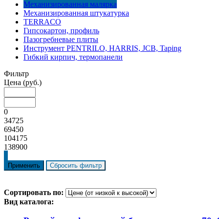
Механизированная малярка
Механизированная штукатурка
TERRACO
Гипсокартон, профиль
Пазогребневые плиты
Инструмент PENTRILO, HARRIS, JCB, Taping
Гибкий кирпич, термопанели
Фильтр
Цена
(руб.)
0
34725
69450
104175
138900
Сортировать по:
Вид каталога: