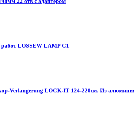
98мм 22 отв с адаптером
ых работ LOSSEW LAMP С1
skop-Verlangerung LOCK-IT 124-220см. Из алюмини