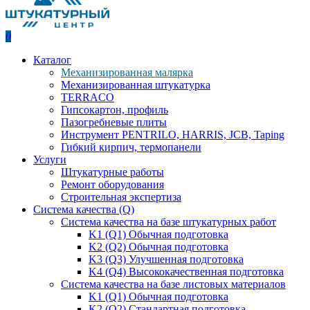
0
Каталог
Механизированная малярка
Механизированная штукатурка
TERRACO
Гипсокартон, профиль
Пазогребневые плиты
Инструмент PENTRILO, HARRIS, JCB, Taping
Гибкий кирпич, термопанели
Услуги
Штукатурные работы
Ремонт оборудования
Строительная экспертиза
Система качества (Q)
Система качества на базе штукатурных работ
K1 (Q1) Обычная подготовка
K2 (Q2) Обычная подготовка
K3 (Q3) Улучшенная подготовка
K4 (Q4) Высококачественная подготовка
Система качества на базе листовых материалов
K1 (Q1) Обычная подготовка
K2 (Q2) Стандартная подготовка