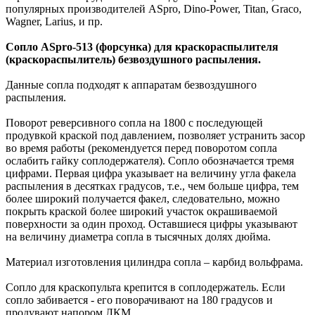
популярных производителей ASpro, Dino-Power, Titan, Graco,
Wagner, Larius, и пр.
Сопло ASpro-513 (форсунка) для краскораспылителя
(краскораспылитель) безвоздушного распыления.
Данные сопла подходят к аппаратам безвоздушного
распыления.
Поворот реверсивного сопла на 1800 с последующей
продувкой краской под давлением, позволяет устранить засор
во время работы (рекомендуется перед поворотом сопла
ослабить гайку соплодержателя). Сопло обозначается тремя
цифрами. Первая цифра указывает на величину угла факела
распыления в десятках градусов, т.е., чем больше цифра, тем
более широкий получается факел, следовательно, можно
покрыть краской более широкий участок окрашиваемой
поверхности за один проход. Оставшиеся цифры указывают
на величину диаметра сопла в тысячных долях дюйма.
Материал изготовления цилиндра сопла – карбид вольфрама.
Сопло для краскопульта крепится в соплодержатель. Если
сопло забивается - его поворачивают на 180 градусов и
продувают напором ЛКМ.