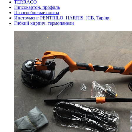
TERRACO
Гипсокартон, профиль
Пазогребневые плиты
Инструмент PENTRILO, HARRIS, JCB, Taping
Гибкий кирпич, термопанели