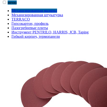
меню
Механизированная малярка
Механизированная штукатурка
TERRACO
Гипсокартон, профиль
Пазогребневые плиты
Инструмент PENTRILO, HARRIS, JCB, Taping
Гибкий кирпич, термопанели