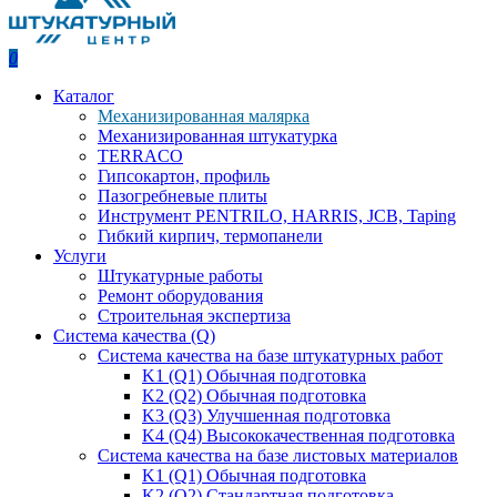
0
Каталог
Механизированная малярка
Механизированная штукатурка
TERRACO
Гипсокартон, профиль
Пазогребневые плиты
Инструмент PENTRILO, HARRIS, JCB, Taping
Гибкий кирпич, термопанели
Услуги
Штукатурные работы
Ремонт оборудования
Строительная экспертиза
Система качества (Q)
Система качества на базе штукатурных работ
K1 (Q1) Обычная подготовка
K2 (Q2) Обычная подготовка
K3 (Q3) Улучшенная подготовка
K4 (Q4) Высококачественная подготовка
Система качества на базе листовых материалов
K1 (Q1) Обычная подготовка
K2 (Q2) Стандартная подготовка