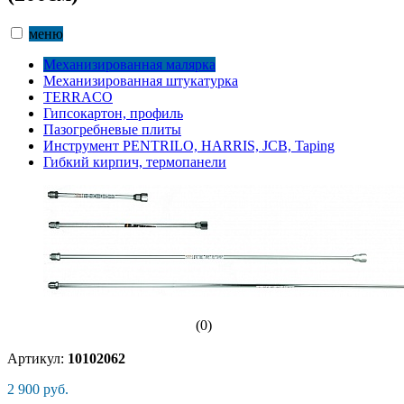
меню
Механизированная малярка
Механизированная штукатурка
TERRACO
Гипсокартон, профиль
Пазогребневые плиты
Инструмент PENTRILO, HARRIS, JCB, Taping
Гибкий кирпич, термопанели
(0)
Артикул:
10102062
2 900 руб.