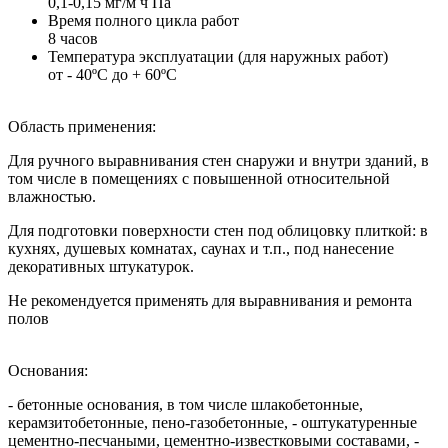
0,1-0,15 мг/м ч Па
Время полного цикла работ
8 часов
Температура эксплуатации (для наружных работ)
от - 40ºС до + 60ºС
Область применения:
Для ручного выравнивания стен снаружи и внутри зданий, в
том числе в помещениях с повышенной относительной
влажностью.
Для подготовки поверхности стен под облицовку плиткой: в
кухнях, душевых комнатах, саунах и т.п., под нанесение
декоративных штукатурок.
Не рекомендуется применять для выравнивания и ремонта
полов
Основания:
- бетонные основания, в том числе шлакобетонные,
керамзитобетонные, пено-газобетонные, - оштукатуренные
цементно-песчаными, цементно-известковыми составами, -