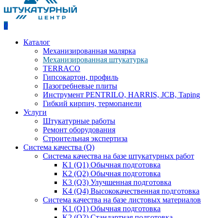
0
Каталог
Механизированная малярка
Механизированная штукатурка
TERRACO
Гипсокартон, профиль
Пазогребневые плиты
Инструмент PENTRILO, HARRIS, JCB, Taping
Гибкий кирпич, термопанели
Услуги
Штукатурные работы
Ремонт оборудования
Строительная экспертиза
Система качества (Q)
Система качества на базе штукатурных работ
K1 (Q1) Обычная подготовка
K2 (Q2) Обычная подготовка
K3 (Q3) Улучшенная подготовка
K4 (Q4) Высококачественная подготовка
Система качества на базе листовых материалов
K1 (Q1) Обычная подготовка
K2 (Q2) Стандартная подготовка