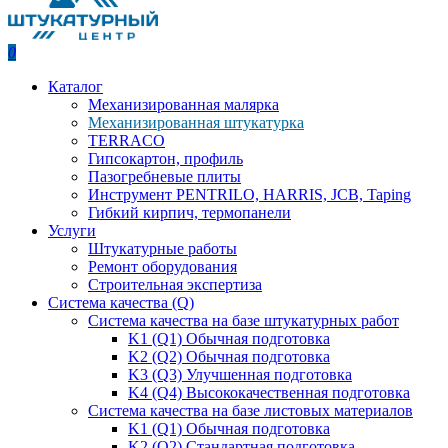
0
Каталог
Механизированная малярка
Механизированная штукатурка
TERRACO
Гипсокартон, профиль
Пазогребневые плиты
Инструмент PENTRILO, HARRIS, JCB, Taping
Гибкий кирпич, термопанели
Услуги
Штукатурные работы
Ремонт оборудования
Строительная экспертиза
Система качества (Q)
Система качества на базе штукатурных работ
K1 (Q1) Обычная подготовка
K2 (Q2) Обычная подготовка
K3 (Q3) Улучшенная подготовка
K4 (Q4) Высококачественная подготовка
Система качества на базе листовых материалов
K1 (Q1) Обычная подготовка
K2 (Q2) Стандартная подготовка