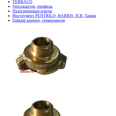
TERRACO
Гипсокартон, профиль
Пазогребневые плиты
Инструмент PENTRILO, HARRIS, JCB, Taping
Гибкий кирпич, термопанели