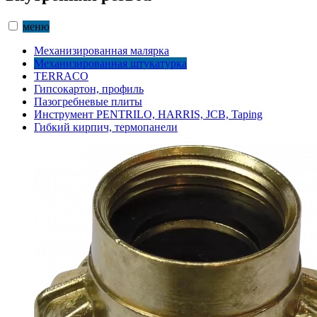
меню
Механизированная малярка
Механизированная штукатурка
TERRACO
Гипсокартон, профиль
Пазогребневые плиты
Инструмент PENTRILO, HARRIS, JCB, Taping
Гибкий кирпич, термопанели