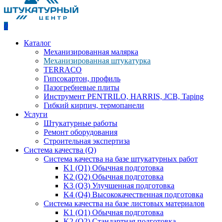
0
Каталог
Механизированная малярка
Механизированная штукатурка
TERRACO
Гипсокартон, профиль
Пазогребневые плиты
Инструмент PENTRILO, HARRIS, JCB, Taping
Гибкий кирпич, термопанели
Услуги
Штукатурные работы
Ремонт оборудования
Строительная экспертиза
Система качества (Q)
Система качества на базе штукатурных работ
K1 (Q1) Обычная подготовка
K2 (Q2) Обычная подготовка
K3 (Q3) Улучшенная подготовка
K4 (Q4) Высококачественная подготовка
Система качества на базе листовых материалов
K1 (Q1) Обычная подготовка
K2 (Q2) Стандартная подготовка