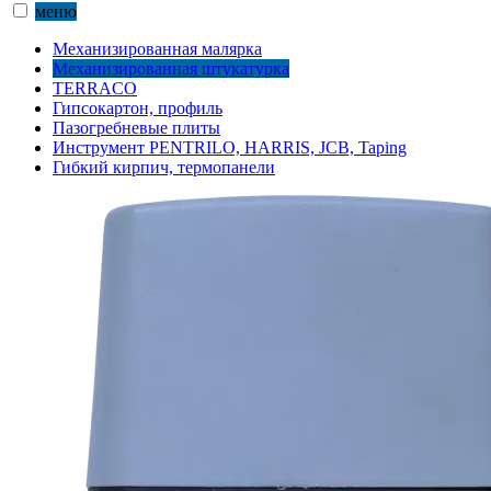
меню
Механизированная малярка
Механизированная штукатурка
TERRACO
Гипсокартон, профиль
Пазогребневые плиты
Инструмент PENTRILO, HARRIS, JCB, Taping
Гибкий кирпич, термопанели