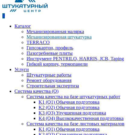
0
Каталог
Механизированная малярка
Механизированная штукатурка
TERRACO
Гипсокартон, профиль
Пазогребневые плиты
Инструмент PENTRILO, HARRIS, JCB, Taping
Гибкий кирпич, термопанели
Услуги
Штукатурные работы
Ремонт оборудования
Строительная экспертиза
Система качества (Q)
Система качества на базе штукатурных работ
K1 (Q1) Обычная подготовка
K2 (Q2) Обычная подготовка
K3 (Q3) Улучшенная подготовка
K4 (Q4) Высококачественная подготовка
Система качества на базе листовых материалов
K1 (Q1) Обычная подготовка
K2 (Q2) Стандартная подготовка