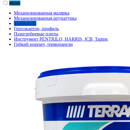
меню
Механизированная малярка
Механизированная штукатурка
TERRACO
Гипсокартон, профиль
Пазогребневые плиты
Инструмент PENTRILO, HARRIS, JCB, Taping
Гибкий кирпич, термопанели