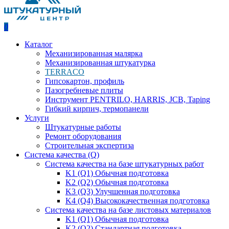
0
Каталог
Механизированная малярка
Механизированная штукатурка
TERRACO
Гипсокартон, профиль
Пазогребневые плиты
Инструмент PENTRILO, HARRIS, JCB, Taping
Гибкий кирпич, термопанели
Услуги
Штукатурные работы
Ремонт оборудования
Строительная экспертиза
Система качества (Q)
Система качества на базе штукатурных работ
K1 (Q1) Обычная подготовка
K2 (Q2) Обычная подготовка
K3 (Q3) Улучшенная подготовка
K4 (Q4) Высококачественная подготовка
Система качества на базе листовых материалов
K1 (Q1) Обычная подготовка
K2 (Q2) Стандартная подготовка