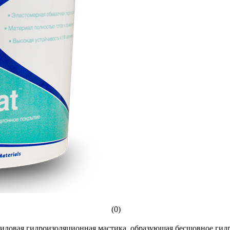
(0)
риловая гидроизоляционная мастика, образующая бесшовное гид