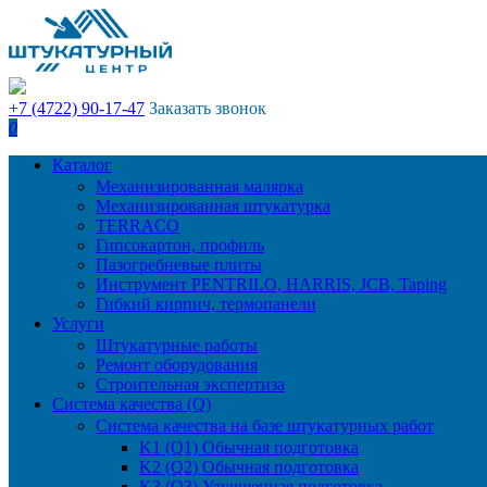
+7 (4722) 90-17-47
Заказать звонок
0
Каталог
Механизированная малярка
Механизированная штукатурка
TERRACO
Гипсокартон, профиль
Пазогребневые плиты
Инструмент PENTRILO, HARRIS, JCB, Taping
Гибкий кирпич, термопанели
Услуги
Штукатурные работы
Ремонт оборудования
Строительная экспертиза
Система качества (Q)
Система качества на базе штукатурных работ
K1 (Q1) Обычная подготовка
K2 (Q2) Обычная подготовка
K3 (Q3) Улучшенная подготовка