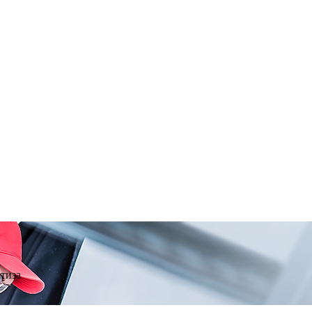
ртиза