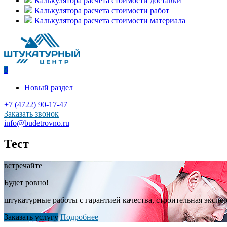
Калькулятора расчета стоимости доставки
Калькулятора расчета стоимости работ
Калькулятора расчета стоимости материала
0
Новый раздел
+7 (4722) 90-17-47
Заказать звонок
info@budetrovno.ru
Тест
встречайте
Будет ровно!
штукатурные работы с гарантией качества, строительная экспе
Заказать услугу
Подробнее