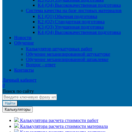
K4 (Q4) Высококачественная подготовка
Система качества на базе листовых материалов
K1 (Q1) Обычная подготовка
K2 (Q2) Стандартная подготовка
K3 (Q3) Улучшенная подготовка
K4 (Q4) Высококачественная подготовка
Новости
Обучение
Калькулятор штукатурных работ
Обучение механизированной штукатурке
Обучение механизированной шпаклевке
Вопрос - ответ
Контакты
Личный кабинет
0
Поиск по сайту
Найти
Калькуляторы
Калькулятора расчета стоимости работ
Калькулятора расчета стоимости материала