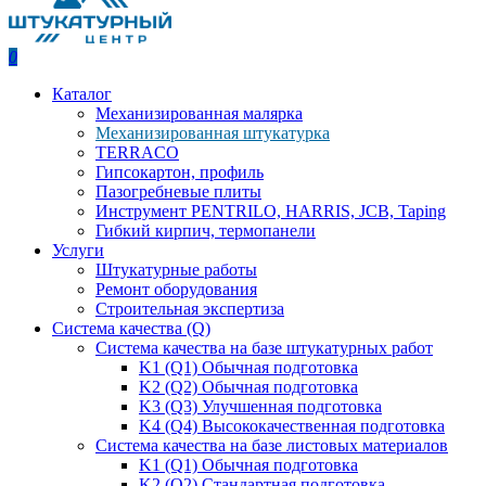
0
Каталог
Механизированная малярка
Механизированная штукатурка
TERRACO
Гипсокартон, профиль
Пазогребневые плиты
Инструмент PENTRILO, HARRIS, JCB, Taping
Гибкий кирпич, термопанели
Услуги
Штукатурные работы
Ремонт оборудования
Строительная экспертиза
Система качества (Q)
Система качества на базе штукатурных работ
K1 (Q1) Обычная подготовка
K2 (Q2) Обычная подготовка
K3 (Q3) Улучшенная подготовка
K4 (Q4) Высококачественная подготовка
Система качества на базе листовых материалов
K1 (Q1) Обычная подготовка
K2 (Q2) Стандартная подготовка